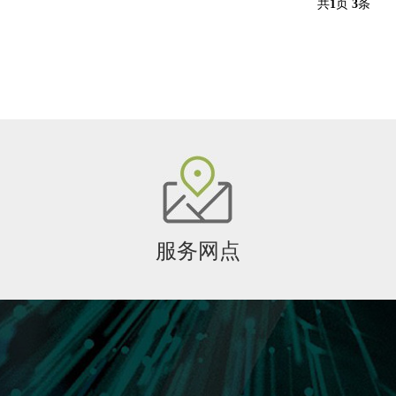
共
1
页
3
条
服务网点