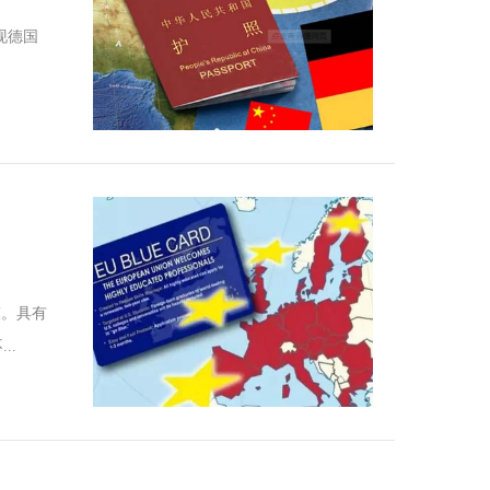
现德国
策。具有
..